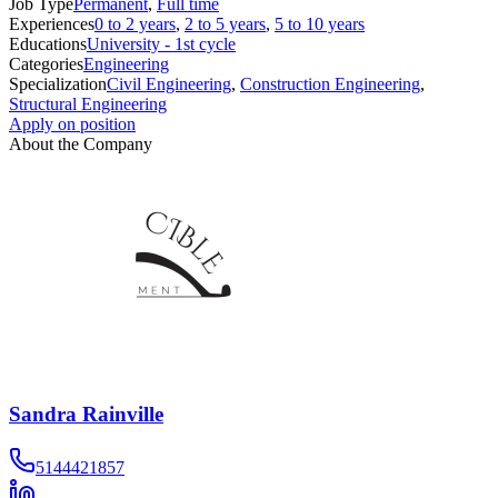
Job Type
Permanent
,
Full time
Experiences
0 to 2 years
,
2 to 5 years
,
5 to 10 years
Educations
University - 1st cycle
Categories
Engineering
Specialization
Civil Engineering
,
Construction Engineering
,
Structural Engineering
Apply on position
About the Company
Sandra Rainville
5144421857