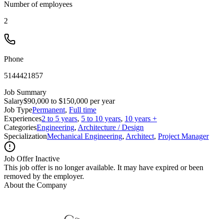
Number of employees
2
Phone
5144421857
Job Summary
Salary
$90,000 to $150,000 per year
Job Type
Permanent
,
Full time
Experiences
2 to 5 years
,
5 to 10 years
,
10 years +
Categories
Engineering
,
Architecture / Design
Specialization
Mechanical Engineering
,
Architect
,
Project Manager
Job Offer Inactive
This job offer is no longer available. It may have expired or been
removed by the employer.
About the Company