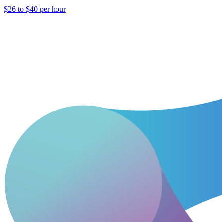
$26 to $40 per hour