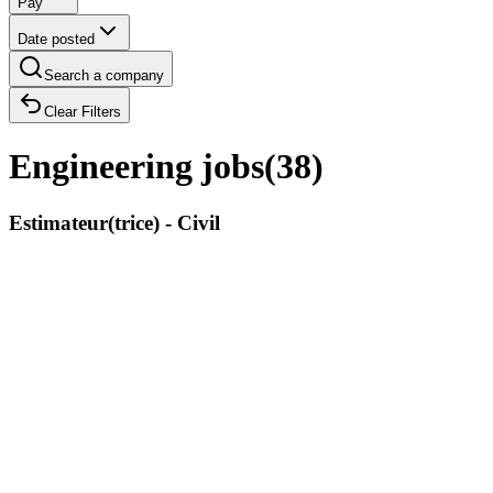
Pay
Date posted
Search a company
Clear Filters
Engineering jobs
(
38
)
Estimateur(trice) - Civil