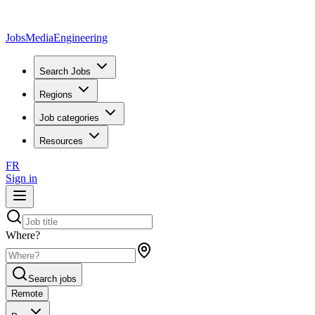
JobsMedia
Engineering
Search Jobs
Regions
Job categories
Resources
FR
Sign in
Where?
Search jobs
Remote