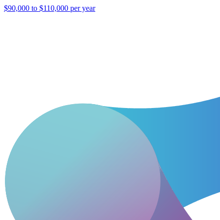
$90,000 to $110,000 per year