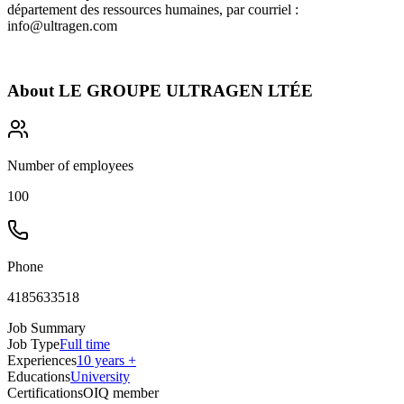
département des ressources humaines, par courriel :
info@ultragen.com
About
LE GROUPE ULTRAGEN LTÉE
Number of employees
100
Phone
4185633518
Job Summary
Job Type
Full time
Experiences
10 years +
Educations
University
Certifications
OIQ member