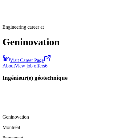
Engineering career at
Geninovation
Visit Career Page
About
View job offers
6
Ingénieur(e) géotechnique
Geninovation
Montréal
Permanent