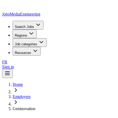
JobsMedia
Engineering
Search Jobs
Regions
Job categories
Resources
FR
Sign in
Home
Employers
Geninovation