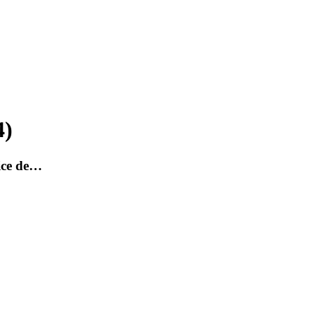
4
)
rice de…