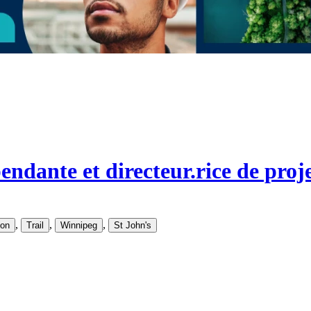
endante et directeur.rice de pro
,
,
,
on
Trail
Winnipeg
St John's