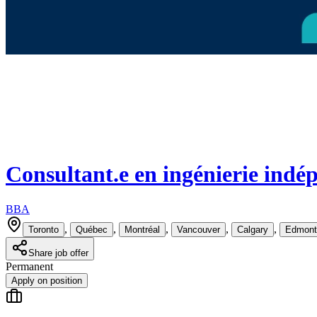
Consultant.e en ingénierie indép
BBA
,
,
,
,
,
Toronto
Québec
Montréal
Vancouver
Calgary
Edmont
Share job offer
Permanent
Apply on position