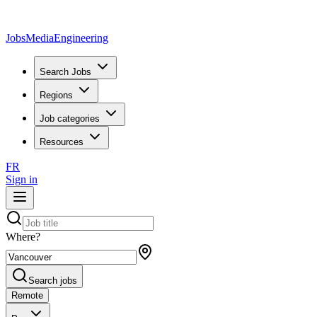
JobsMedia
Engineering
Search Jobs
Regions
Job categories
Resources
FR
Sign in
Where?
Search jobs
Remote