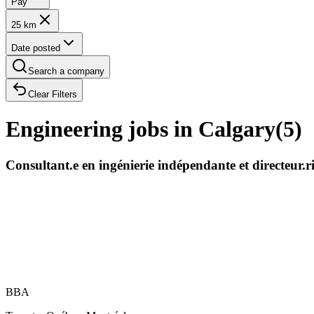
Pay
25 km
Date posted
Search a company
Clear Filters
Engineering jobs in Calgary
(
5
)
Consultant.e en ingénierie indépendante et directeur.
BBA