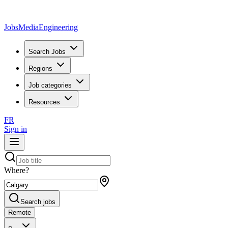
JobsMedia
Engineering
Search Jobs
Regions
Job categories
Resources
FR
Sign in
Where?
Search jobs
Remote